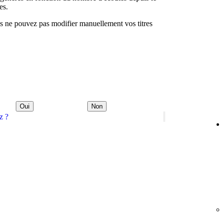
es.
ous ne pouvez pas modifier manuellement vos titres
Oui
Non
z ?