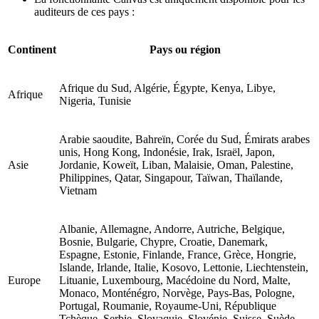
auditeurs de ces pays :
Continent
Pays ou région
Afrique du Sud, Algérie, Égypte, Kenya, Libye,
Afrique
Nigeria, Tunisie
Arabie saoudite, Bahreïn, Corée du Sud, Émirats arabes
unis, Hong Kong, Indonésie, Irak, Israël, Japon,
Asie
Jordanie, Koweït, Liban, Malaisie, Oman, Palestine,
Philippines, Qatar, Singapour, Taïwan, Thaïlande,
Vietnam
Albanie, Allemagne, Andorre, Autriche, Belgique,
Bosnie, Bulgarie, Chypre, Croatie, Danemark,
Espagne, Estonie, Finlande, France, Grèce, Hongrie,
Islande, Irlande, Italie, Kosovo, Lettonie, Liechtenstein,
Europe
Lituanie, Luxembourg, Macédoine du Nord, Malte,
Monaco, Monténégro, Norvège, Pays-Bas, Pologne,
Portugal, Roumanie, Royaume-Uni, République
Tchèque, Serbie, Slovaquie, Slovénie, Suisse, Suède,