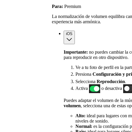
Para:
Premium
La normalización de volumen equilibra canc
experiencia más armónica.
iOS
Importante:
no puedes cambiar la c
para reproducir en otro dispositivo.
Ve a tu foto de perfil en la part
Presiona
Configuración
y pr
Selecciona
Reproducción
.
Activa
o desactiva
Puedes adaptar el volumen de la mús
volumen
, selecciona una de estas op
Alto:
ideal para lugares con 
niveles de sonido.
Normal:
es la configuración 
Bajo:
ideal para lugares silenc