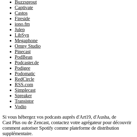
Buzzsprout
Captivate
Castos
Fireside
iono.fm
Julep
LibSyn
Megaphone
Omny Studio
Pinecast
PodBean
Podcaster.de
Podigee
Podomatic
RedCircle
RSS.com
Simplecast
Spreaker
Transistor
Vodio
Si vous hébergez vos podcasts auprès d'Art19, d'Ausha, de
Cast Plus ou de Zencast, contactez votre agrégateur pour découvrir
comment autoriser Spotify comme plateforme de distribution
supplémentaire.