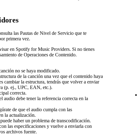
idores
nsulta las Pautas de Nivel de Servicio que te
or primera vez.
isar en Spotify for Music Providers. Si no tienes
esamiento de Operaciones de Contenido.
 canción no se haya modificado.
tructura de la canción una vez que el contenido haya
es cambiar la estructura, tendrás que volver a enviar
va (p. ej., UPC, EAN, etc.).
ipal correcta.
l audio debe tener la referencia correcta en la
úrate de que el audio cumpla con las
n la actualización.
puede haber un problema de transcodificación.
on las especificaciones y vuelve a enviarla con
vos archivos fuente.