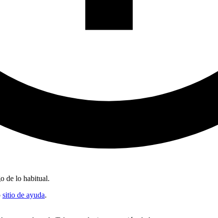
o de lo habitual.
o
sitio de ayuda
.