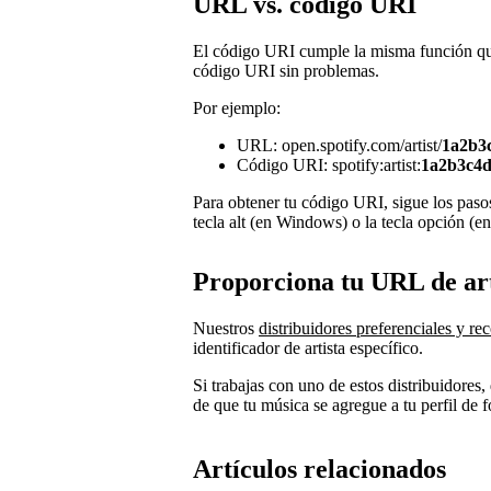
URL vs. código URI
El código URI cumple la misma función qu
código URI sin problemas.
Por ejemplo:
URL: open.spotify.com/artist/
1a2b3
Código URI: spotify:artist:
1a2b3c4d
Para obtener tu código URI, sigue los pasos
tecla alt (en Windows) o la tecla opción (
Proporciona tu URL de arti
Nuestros
distribuidores preferenciales y 
identificador de artista específico.
Si trabajas con uno de estos distribuidores
de que tu música se agregue a tu perfil de 
Artículos relacionados