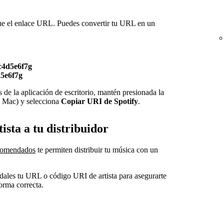
e el enlace URL. Puedes convertir tu URL en un
c4d5e6f7g
5e6f7g
 de la aplicación de escritorio, mantén presionada la
en Mac) y selecciona
Copiar URI de Spotify
.
sta a tu distribuidor
recomendados
te permiten distribuir tu música con un
, dales tu URL o código URI de artista para asegurarte
forma correcta.