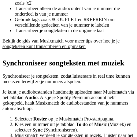
zoals 'x2'
Transcribeer alleen de audiocontent van je nummer die
onderdeel is van je nummer
Gebruik tags zoals #COUPLET en #REFREIN om
verschillende gedeelten van je nummer te labelen
Transcribeer je songteksten in de originele taal
Bekijk de gids van Musixmatch voor meer tips over hoe je je
songteksten kunt transcriberen en opmaken
Synchroniseer songteksten met muziek
Synchroniseer je songteksten, zodat luisteraars in real time kunnen
meelezen terwijl ze je nummers afspelen.
Je kunt je audiobestanden handmatig uploaden naar Musixmatch via
het tabblad
Audio
. Als je je Spotify Premium-account hebt
gekoppeld, haalt Musixmatch de audiobestanden van je nummers
automatisch op.
Selecteer
Roster
op je Musixmatch Pro-startpagina.
Kies een nummer uit je tabblad
To do
of
Music
(Muziek) en
selecteer
Sync
(Synchroniseren).
Musixmatch verdeelt je songteksten in regels. Luister naar het