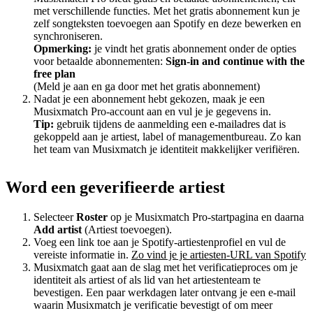
met verschillende functies. Met het gratis abonnement kun je
zelf songteksten toevoegen aan Spotify en deze bewerken en
synchroniseren.
Opmerking:
je vindt het gratis abonnement onder de opties
voor betaalde abonnementen:
Sign-in and continue with the
free plan
(Meld je aan en ga door met het gratis abonnement)
Nadat je een abonnement hebt gekozen, maak je een
Musixmatch Pro-account aan en vul je je gegevens in.
Tip:
gebruik tijdens de aanmelding een e-mailadres dat is
gekoppeld aan je artiest, label of managementbureau. Zo kan
het team van Musixmatch je identiteit makkelijker verifiëren.
Word een geverifieerde artiest
Selecteer
Roster
op je Musixmatch Pro-startpagina en daarna
Add artist
(Artiest toevoegen).
Voeg een link toe aan je Spotify-artiestenprofiel en vul de
vereiste informatie in.
Zo vind je je artiesten-URL van Spotify
Musixmatch gaat aan de slag met het verificatieproces om je
identiteit als artiest of als lid van het artiestenteam te
bevestigen. Een paar werkdagen later ontvang je een e-mail
waarin Musixmatch je verificatie bevestigt of om meer