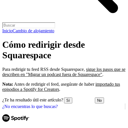
Inicio
Cambio de alojamiento
Cómo redirigir desde
Squarespace
Para redirigir tu feed RSS desde Squarespace,
sigue los pasos que se
describen en "Migrar un podcast fuera de Squarespace"
.
Nota:
Antes de redirigir el feed, asegúrate de haber
importado tus
episodios a Spotify for Creators
.
¿Te ha resultado útil este artículo?
Sí
No
¿No encuentras lo que buscas?