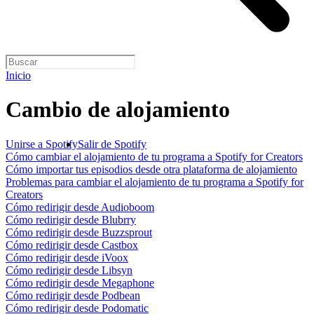
Inicio
Cambio de alojamiento
Unirse a Spotify
Salir de Spotify
Cómo cambiar el alojamiento de tu programa a Spotify for Creators
Cómo importar tus episodios desde otra plataforma de alojamiento
Problemas para cambiar el alojamiento de tu programa a Spotify for
Creators
Cómo redirigir desde Audioboom
Cómo redirigir desde Blubrry
Cómo redirigir desde Buzzsprout
Cómo redirigir desde Castbox
Cómo redirigir desde iVoox
Cómo redirigir desde Libsyn
Cómo redirigir desde Megaphone
Cómo redirigir desde Podbean
Cómo redirigir desde Podomatic