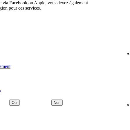
te via Facebook ou Apple, vous devez également
gion pour ces services.
iement
?
Oui
Non