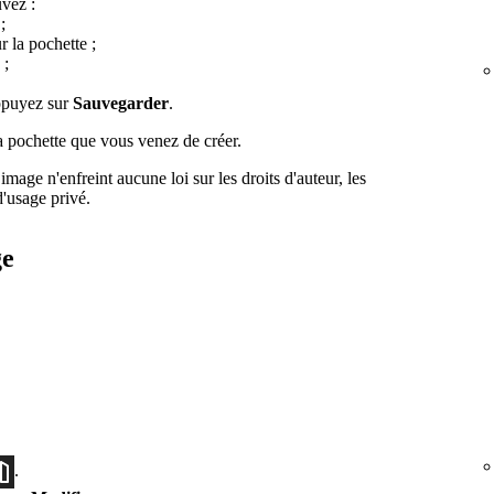
uvez :
;
r la pochette ;
 ;
ppuyez sur
Sauvegarder
.
a pochette que vous venez de créer.
mage n'enfreint aucune loi sur les droits d'auteur, les
'usage privé.
ge
.