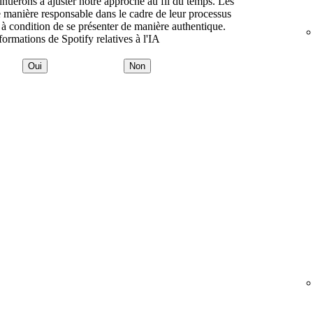
inuerons à ajuster notre approche au fil du temps. Les
 de manière responsable dans le cadre de leur processus
on, à condition de se présenter de manière authentique.
nformations de Spotify relatives à l'IA
Oui
Non