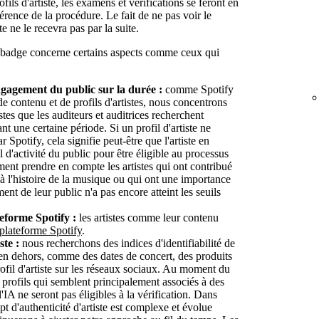
ls d'artiste, les examens et vérifications se feront en
ohérence de la procédure. Le fait de ne pas voir le
e ne le recevra pas par la suite.
ce badge concerne certains aspects comme ceux qui
'engagement du public sur la durée :
comme Spotify
 contenu et de profils d'artistes, nous concentrons
tistes que les auditeurs et auditrices recherchent
t une certaine période. Si un profil d'artiste ne
 Spotify, cela signifie peut-être que l'artiste en
l d'activité du public pour être éligible au processus
ent prendre en compte les artistes qui ont contribué
 à l'histoire de la musique ou qui ont une importance
ent de leur public n'a pas encore atteint les seuils
teforme Spotify :
les artistes comme leur contenu
 plateforme Spotify
.
ste :
nous recherchons des indices d'identifiabilité de
 et en dehors, comme des dates de concert, des produits
ofil d'artiste sur les réseaux sociaux. Au moment du
s profils qui semblent principalement associés à des
l'IA ne seront pas éligibles à la vérification. Dans
ept d'authenticité d'artiste est complexe et évolue