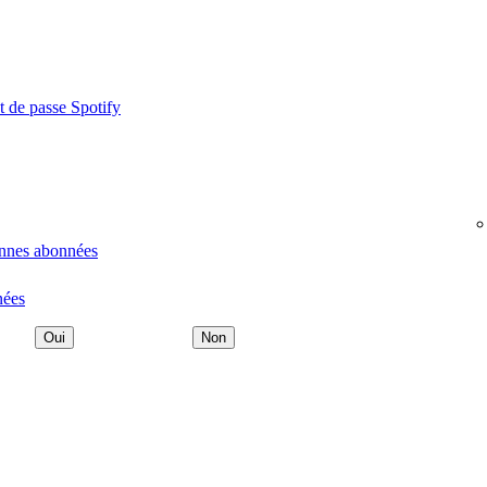
t de passe Spotify
onnes abonnées
nées
Oui
Non