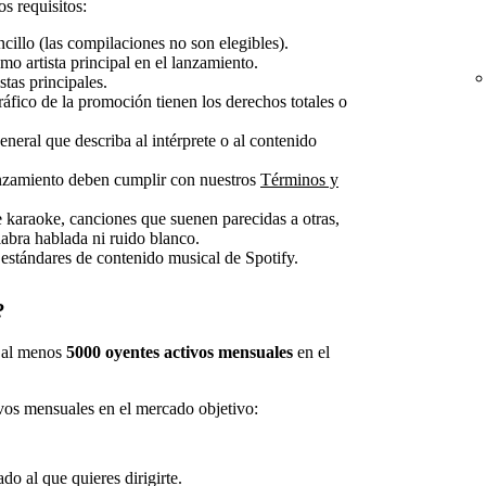
s requisitos:
cillo (las compilaciones no son elegibles).
mo artista principal en el lanzamiento.
stas principales.
gráfico de la promoción tienen los derechos totales o
neral que describa al intérprete o al contenido
lanzamiento deben cumplir con nuestros
Términos y
karaoke, canciones que suenen parecidas a otras,
labra hablada ni ruido blanco.
estándares de contenido musical de Spotify.
?
s al menos
5000 oyentes activos mensuales
en el
ivos mensuales en el mercado objetivo:
ado al que quieres dirigirte.