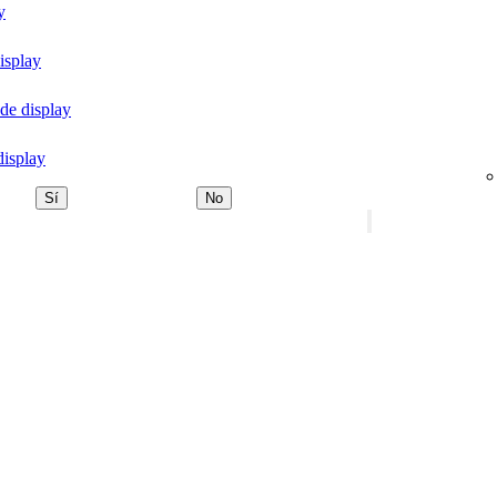
y
isplay
de display
display
Sí
No