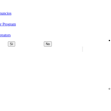
nuncios
er Program
reators
Sí
No