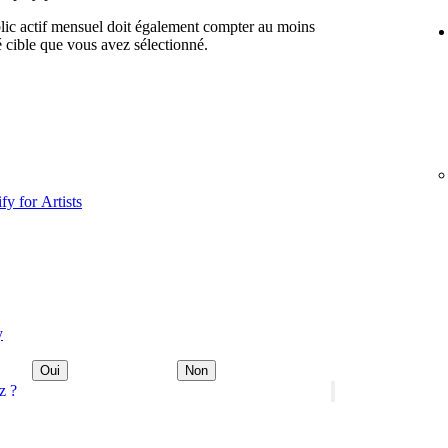
lic actif mensuel doit également compter au moins
 cible que vous avez sélectionné.
fy for Artists
y
Oui
Non
z ?