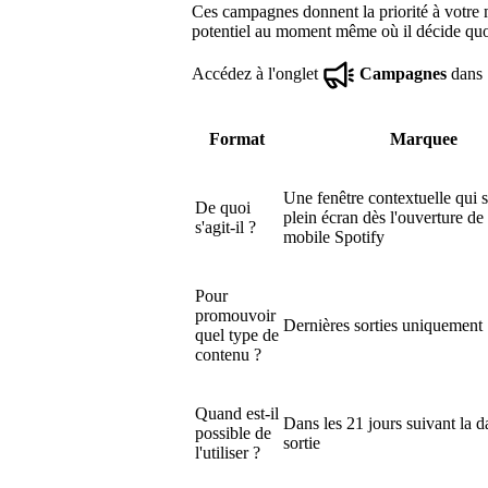
Ces campagnes donnent la priorité à votre m
potentiel au moment même où il décide quoi
Accédez à l'onglet
Campagnes
dans 
Format
Marquee
Une fenêtre contextuelle qui s
De quoi
plein écran dès l'ouverture de 
s'agit-il ?
mobile Spotify
Pour
promouvoir
Dernières sorties uniquement
quel type de
contenu ?
Quand est-il
Dans les 21 jours suivant la d
possible de
sortie
l'utiliser ?