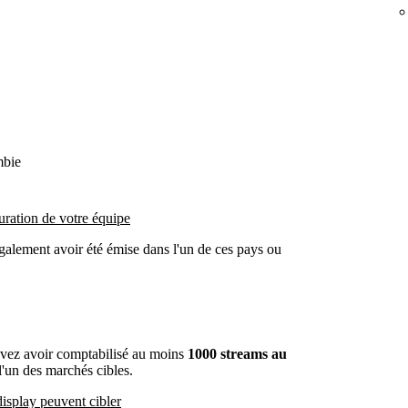
mbie
uration de votre équipe
galement avoir été émise dans l'un de ces pays ou
evez avoir comptabilisé au moins
1000 streams au
'un des marchés cibles.
isplay peuvent cibler