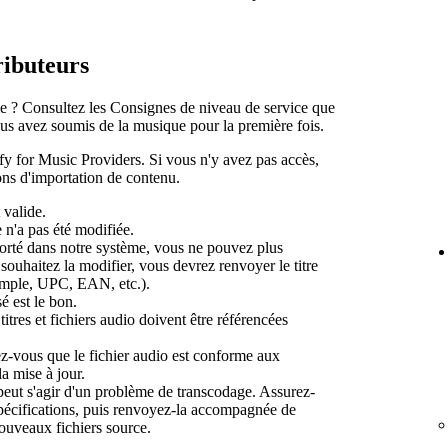
ributeurs
e ? Consultez les Consignes de niveau de service que
s avez soumis de la musique pour la première fois.
ify for Music Providers. Si vous n'y avez pas accès,
ons d'importation de contenu.
 valide.
 n'a pas été modifiée.
porté dans notre système, vous ne pouvez plus
s souhaitez la modifier, vous devrez renvoyer le titre
emple, UPC, EAN, etc.).
é est le bon.
titres et fichiers audio doivent être référencées
ez-vous que le fichier audio est conforme aux
la mise à jour.
peut s'agir d'un problème de transcodage. Assurez-
pécifications, puis renvoyez-la accompagnée de
nouveaux fichiers source.