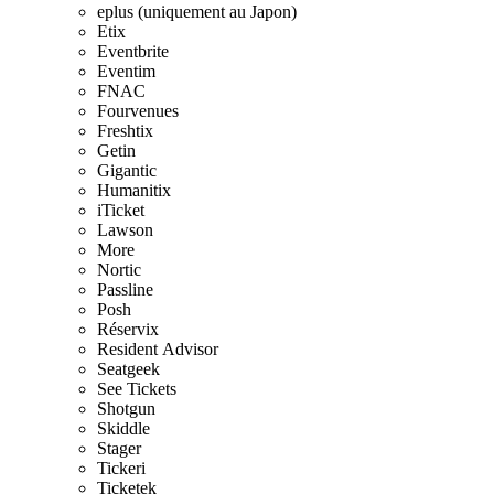
eplus (uniquement au Japon)
Etix
Eventbrite
Eventim
FNAC
Fourvenues
Freshtix
Getin
Gigantic
Humanitix
iTicket
Lawson
More
Nortic
Passline
Posh
Réservix
Resident Advisor
Seatgeek
See Tickets
Shotgun
Skiddle
Stager
Tickeri
Ticketek