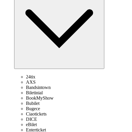
24tix
AXS
Bandsintown
Biletinial
BookMyShow
Bubilet
Bugece
Ciaotickets
DICE
eBilet
Enterticket