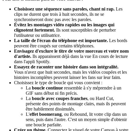
Choisissez une séquence sans paroles, chant ni rap.
Les
clips ne durent que trois à huit secondes, ils ne se
synchroniseront donc pas avec les paroles.
Évitez les montages vidéo rapides ou les images qui
clignotent fortement.
Ils sont susceptibles de perturber
l'utilisateur ou utilisatrice.
La taille de l'écran du téléphone est importante.
Les bords
peuvent être coupés sur certains téléphones.
Envisagez d'exclure le titre de votre morceau et votre nom
d'artiste.
Ils apparaissent déjà dans la vue En cours de lecture
dans l'appli Spotify.
Essayez de raconter une histoire dans son intégralité.
Vous n'avez que huit secondes, mais les vidéos coupées et les
histoires incomplètes peuvent laisser les fans sur leur faim.
Choisissez le type de boucle qui vous convient :
La
boucle continue
ressemble à s'y méprendre à un
GIF sans début ni fin précis.
La
boucle avec coupes franches
, ou Hard Cut,
présente des points de montage clairs, mais ils peuvent
être habilement dissimulés.
L'
effet boomerang
, ou Rebound, lit votre clip dans un
sens, puis dans l'autre. C'est un moyen simple d'obtenir
une boucle parfaite.
Créez un thème.
Connectez le visuel de votre Canvas à votre