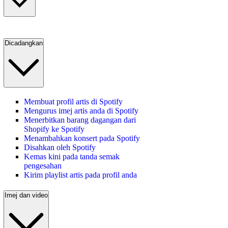
Dicadangkan
Membuat profil artis di Spotify
Mengurus imej artis anda di Spotify
Menerbitkan barang dagangan dari
Shopify ke Spotify
Menambahkan konsert pada Spotify
Disahkan oleh Spotify
Kemas kini pada tanda semak
pengesahan
Kirim playlist artis pada profil anda
Imej dan video