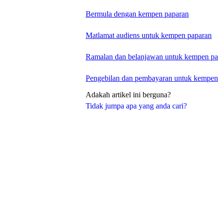
Bermula dengan kempen paparan
Matlamat audiens untuk kempen paparan
Ramalan dan belanjawan untuk kempen pa
Pengebilan dan pembayaran untuk kempen
Adakah artikel ini berguna?
Tidak jumpa apa yang anda cari?