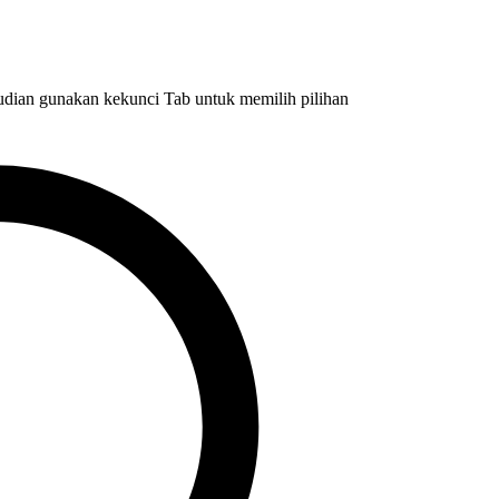
dian gunakan kekunci Tab untuk memilih pilihan