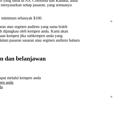
n yang sama di AS, Colombia dan Kanada, anda
menyasarkan setiap pasaran, yang semuanya
n minimum sebanyak $100.
ran atau segmen audiens yang sama boleh
eh dijangkau oleh kempen anda. Kami akan
iaan kempen jika subkempen anda yang
dalam pasaran sasaran atau segmen audiens baharu
n dan belanjawan
apai melalui kempen anda
pen anda
da