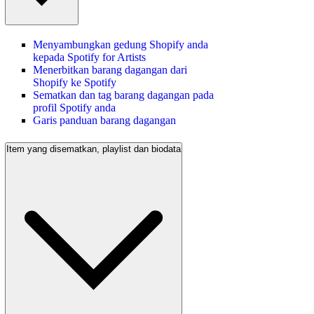
Menyambungkan gedung Shopify anda
kepada Spotify for Artists
Menerbitkan barang dagangan dari
Shopify ke Spotify
Sematkan dan tag barang dagangan pada
profil Spotify anda
Garis panduan barang dagangan
Item yang disematkan, playlist dan biodata