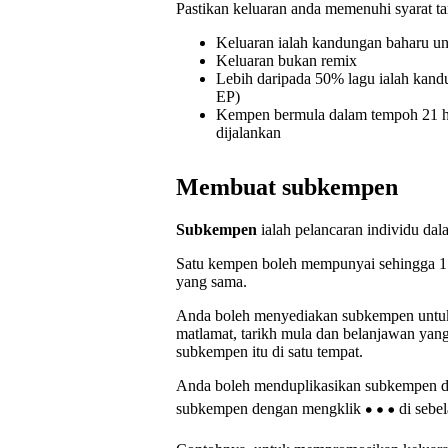
Pastikan keluaran anda memenuhi syarat t
Keluaran ialah kandungan baharu un
Keluaran bukan remix
Lebih daripada 50% lagu ialah kandun
EP)
Kempen bermula dalam tempoh 21 hari
dijalankan
Membuat subkempen
Subkempen
ialah pelancaran individu dal
Satu kempen boleh mempunyai sehingga 1
yang sama.
Anda boleh menyediakan subkempen untuk 
matlamat, tarikh mula dan belanjawan yan
subkempen itu di satu tempat.
Anda boleh menduplikasikan subkempen d
subkempen dengan mengklik
di sebe