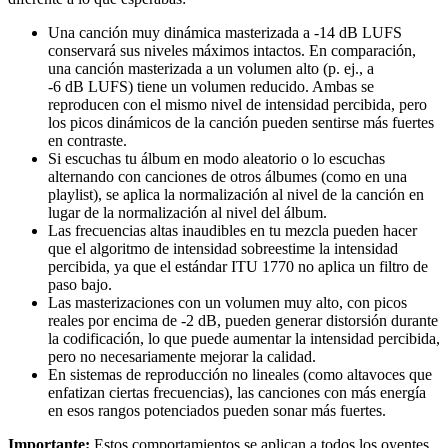
Una canción muy dinámica masterizada a -14 dB LUFS
conservará sus niveles máximos intactos. En comparación,
una canción masterizada a un volumen alto (p. ej., a
-6 dB LUFS) tiene un volumen reducido. Ambas se
reproducen con el mismo nivel de intensidad percibida, pero
los picos dinámicos de la canción pueden sentirse más fuertes
en contraste.
Si escuchas tu álbum en modo aleatorio o lo escuchas
alternando con canciones de otros álbumes (como en una
playlist), se aplica la normalización al nivel de la canción en
lugar de la normalización al nivel del álbum.
Las frecuencias altas inaudibles en tu mezcla pueden hacer
que el algoritmo de intensidad sobreestime la intensidad
percibida, ya que el estándar ITU 1770 no aplica un filtro de
paso bajo.
Las masterizaciones con un volumen muy alto, con picos
reales por encima de -2 dB, pueden generar distorsión durante
la codificación, lo que puede aumentar la intensidad percibida,
pero no necesariamente mejorar la calidad.
En sistemas de reproducción no lineales (como altavoces que
enfatizan ciertas frecuencias), las canciones con más energía
en esos rangos potenciados pueden sonar más fuertes.
Importante:
Estos comportamientos se aplican a todos los oyentes,