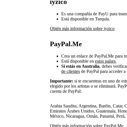
iyzico
Es una compañía de PayU para transfe
Está disponible en Turquía.
Obtén más información sobre iyzico
PayPal.Me
Crea un enlace de PayPal.Me para rec
Está disponible en
estos países
.
Si estás en Australia
, debes verifica
de clientes
de PayPal para acceder a 
Importante:
si te encuentras en uno de es
elegido por los artistas o se eliminará. Pay
cuenta de PayPal:
Arabia Saudita, Argentina, Baréin, Catar, 
Emiratos Árabes Unidos, Guatemala, Hondur
México, Nicaragua, Omán, Panamá, Perú, 
Obtén más información sobre PayPal.Me