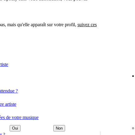
as, mais qu'elle apparaît sur votre profil,
suivez ces
tiste
attendue ?
e artiste
ées de votre musique
Oui
Non
z ?