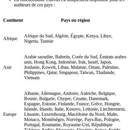
auditeurs de ces pays :
Continent
Pays ou région
Afrique du Sud, Algérie, Égypte, Kenya, Libye,
Afrique
Nigeria, Tunisie
Arabie saoudite, Bahreïn, Corée du Sud, Émirats arabes
unis, Hong Kong, Indonésie, Irak, Israël, Japon,
Asie
Jordanie, Koweït, Liban, Malaisie, Oman, Palestine,
Philippines, Qatar, Singapour, Taïwan, Thaïlande,
Vietnam
Albanie, Allemagne, Andorre, Autriche, Belgique,
Bosnie, Bulgarie, Chypre, Croatie, Danemark,
Espagne, Estonie, Finlande, France, Grèce, Hongrie,
Islande, Irlande, Italie, Kosovo, Lettonie, Liechtenstein,
Europe
Lituanie, Luxembourg, Macédoine du Nord, Malte,
Monaco, Monténégro, Norvège, Pays-Bas, Pologne,
Portugal, Roumanie, Royaume-Uni, République
Tchèque, Serbie, Slovaquie, Slovénie, Suisse, Suède,