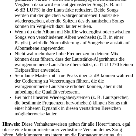
Vergleich dazu wird ein laut gemasterter Song (z. B. mit
-6 dB LUFS) in der Lautstärke reduziert. Beide Songs
werden mit der gleichen wahrgenommenen Lautstärke
wiedergegeben, aber die Spitzen des dynamischen Songs
können im Vergleich dazu lauter wirken.
Wenn du dein Album mit Shuffle wiedergibst oder zwischen
Songs von verschiedenen Alben wechselst (z. B. in einer
Playlist), wird die Normalisierung auf Songebene anstatt auf
Albumebene angewendet.
Nicht wahrnehmbare hohe Frequenzen in deinem Mix
können dazu führen, dass der Lautstärke-Algorithmus die
wahrgenommene Lautstärke überschätzt, da ITU 1770 keinen
Tiefpassfilter anwendet.
Sehr laute Master mit True Peaks über -2 dB können während
der Codierung zu Verzerrungen führen, die die
wahrgenommene Lautstärke erhöhen können, aber nicht
unbedingt die Qualität verbessern.
Bei nicht linearen Wiedergabesystemen (z. B. Lautsprecher,
die bestimmte Frequenzen hervorheben) klingen Songs mit
einer höheren Dynamik in diesen verstärkten Bereichen
möglicherweise lauter.
Hinweis:
Diese Verhaltensweisen gelten für alle Hörer*innen, egal
ob sie eine komprimierte oder verlustfreie Version deines Song
hören. Wir kümmern uns intern um die Formatoptimierung, du