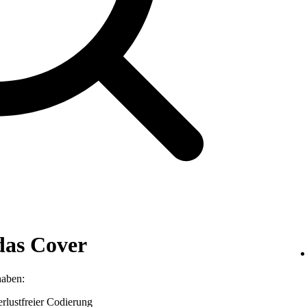
das Cover
haben:
lustfreier Codierung