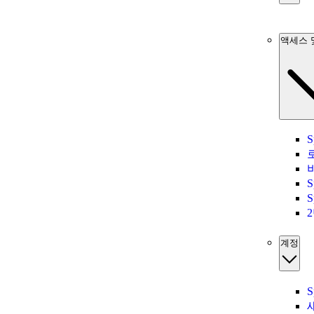
액세스 
S
S
S
계정
S