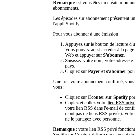
Remarque
: si vous êtes un créateur ou u
abonnements
.
Les épisodes sur abonnement présentent un
l'appli Spotify.
Pour vous abonner à une émission :
Appuyez sur le bouton de lecture d'u
Vous pouvez aussi accéder à la page d
Web et appuyer sur
S'abonner
.
Saisissez votre nom, votre adresse e-m
pays.
Cliquez sur
Payer et s'abonner
pour
Une fois votre abonnement confirmé, vous de
vous :
Cliquez sur
Écouter sur Spotify
pou
Copiez et collez votre
lien RSS priv
votre lien RSS dans l'e-mail de conf
n'ont pas de liens RSS privés). Votr
ne le partagez avec personne.
Remarque
: votre lien RSS privé fonctionn
Spotify for Creators diffuse directement du 