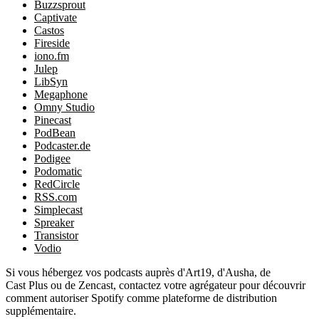
Buzzsprout
Captivate
Castos
Fireside
iono.fm
Julep
LibSyn
Megaphone
Omny Studio
Pinecast
PodBean
Podcaster.de
Podigee
Podomatic
RedCircle
RSS.com
Simplecast
Spreaker
Transistor
Vodio
Si vous hébergez vos podcasts auprès d'Art19, d'Ausha, de
Cast Plus ou de Zencast, contactez votre agrégateur pour découvrir
comment autoriser Spotify comme plateforme de distribution
supplémentaire.