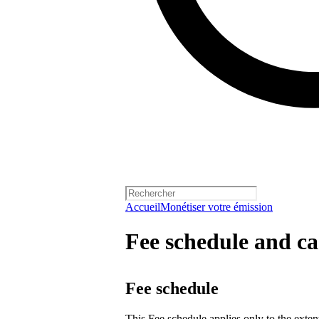
Accueil
Monétiser votre émission
Fee schedule and ca
Fee schedule
This Fee schedule applies only to the extent