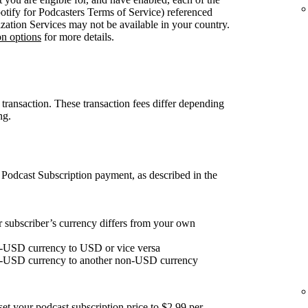
otify for Podcasters Terms of Service) referenced
zation Services may not be available in your country.
on options
for more details.
r transaction. These transaction fees differ depending
ng.
Podcast Subscription payment, as described in the
r subscriber’s currency differs from your own
-USD currency to USD or vice versa
n-USD currency to another non-USD currency
et your podcast subscription price to $2.99 per