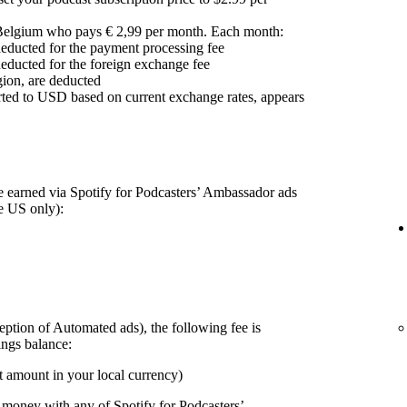
m Belgium who pays € 2,99 per month. Each month:
deducted for the payment processing fee
deducted for the foreign exchange fee
gion, are deducted
ted to USD based on current exchange rates, appears
e earned via Spotify for Podcasters’ Ambassador ads
he US only):
eption of Automated ads), the following fee is
ings balance:
t amount in your local currency)
rn money with any of Spotify for Podcasters’