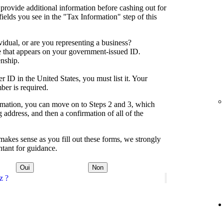
 provide additional information before cashing out for
 fields you see in the "Tax Information" step of this
idual, or are you representing a business?
e that appears on your government-issued ID.
enship.
 ID in the United States, you must list it. Your
ber is required.
formation, you can move on to Steps 2 and 3, which
address, and then a confirmation of all of the
akes sense as you fill out these forms, we strongly
tant for guidance.
Oui
Non
z ?