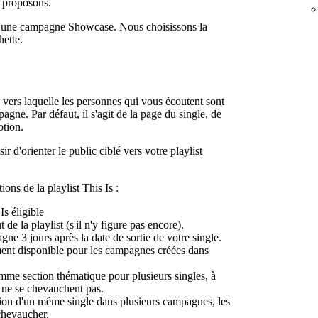
s proposons.
d'une campagne Showcase. Nous choisissons la
hette.
vers laquelle les personnes qui vous écoutent sont
agne. Par défaut, il s'agit de la page du single, de
otion.
 d'orienter le public ciblé vers votre playlist
ions de la playlist This Is :
Is éligible
de la playlist (s'il n'y figure pas encore).
e 3 jours après la date de sortie de votre single.
ment disponible pour les campagnes créées dans
omme section thématique pour plusieurs singles, à
 ne se chevauchent pas.
tion d'un même single dans plusieurs campagnes, les
chevaucher.