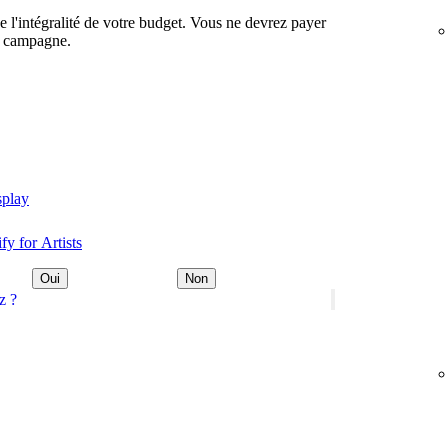
e l'intégralité de votre budget. Vous ne devrez payer
e campagne.
splay
fy for Artists
Oui
Non
z ?