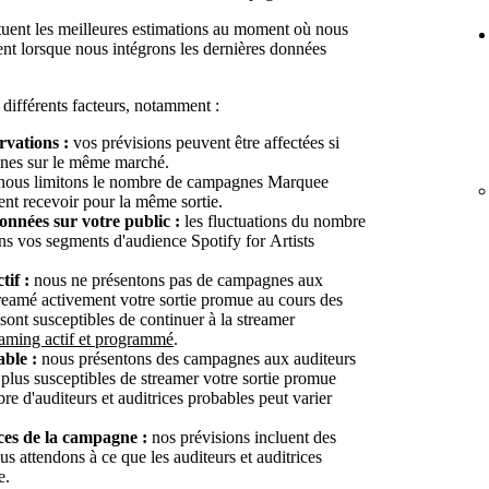
tuent les meilleures estimations au moment où nous
gent lorsque nous intégrons les dernières données
 différents facteurs, notamment :
rvations :
vos prévisions peuvent être affectées si
agnes sur le même marché.
ous limitons le nombre de campagnes Marquee
ent recevoir pour la même sortie.
onnées sur votre public :
les fluctuations du nombre
dans vos segments d'audience Spotify for Artists
tif :
nous ne présentons pas de campagnes aux
streamé activement votre sortie promue au cours des
 sont susceptibles de continuer à la streamer
reaming actif et programmé
.
able :
nous présentons des campagnes aux auditeurs
s plus susceptibles de streamer votre sortie promue
e d'auditeurs et auditrices probables peut varier
ces de la campagne :
nos prévisions incluent des
us attendons à ce que les auditeurs et auditrices
e.