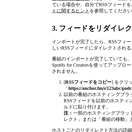
ている場合や、自分でRSSフィード
トに関するヒント
を参照してください
3. フィードをリダイレ
インポートが完了したら、RSSフィードをリダイ
しいRSSフィードにダイレクトされ
番組のインポートが完了していても、
Spotify for Creatorsを使
されません。
[
RSSフィードをコピー
] をクリ
「
https://anchor.fm/s/123abc/podc
以前の番組のホスティングプラットフォー
RSSフィードを以前のホステ
ルドに貼り付けます。
注：
一部のホスティングプラット
レクト」または「番組の移動」
ホストごとのリダイレクト方法の詳細