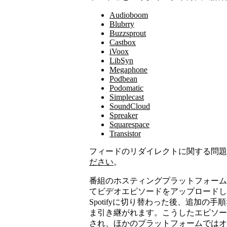
Audioboom
Blubrry
Buzzsprout
Castbox
iVoox
LibSyn
Megaphone
Podbean
Podomatic
Simplecast
SoundCloud
Spreaker
Squarespace
Transistor
フィードのリダイレクトに関する問題
ださい
。
番組のホスティングプラットフォームを移行する前
てビデオエピソードをアップロードし
Spotifyに切り替わった後、追加
ま引き継がれます。こうしたエピソード
され、ほかのプラットフォームではオ