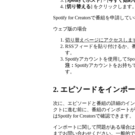
[
Spotifyでホスト
] > [
今すぐ始め
[
切り替える
] をクリックします
Spotify for Creatorsで番組を申請
ウェブ版の場合
切り替えページにアクセスしま
RSSフィードを貼り付けるか、番
す。
Spotifyアカウントを使用してSpotif
注：
Spotifyアカウントをお持
す。
2. エピソードをインポ
次に、エピソードと番組の詳細のイン
クトに進む前に、番組のインポートが
はSpotify for Creatorsで確認できます。
インポートに関して問題がある場合は
までお問い合わせ
ください。一般的で