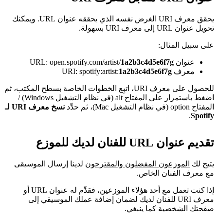
يحقق معرف URI الغرض نفسه الذي يحققه عنوان URL. ويمكنك
تحويل عنوان URL إلى معرف URI بسهولة.
على سبيل المثال:
عنوان URL: open.spotify.com/artist/
1a2b3c4d5e6f7g
معرف URI: spotify:artist:
1a2b3c4d5e6f7g
للحصول على معرف URI، اتبِع الخطوات الخاصة بسطح المكتب، ثم
اضغط باستمرار على المفتاح alt (في نظام التشغيل Windows) /
المفتاح option (في نظام التشغيل Mac)، ثم حدِّد
نسخ معرف URI لـ
.
Spotify
تقديم عنوان URL للفنان لديك للموزع
يتيح لك
الموزعون المفضلون والمقترحون
لدينا إرسال الموسيقى
مع معرف الفنان الخاص.
إذا كنت تعمل مع أحد هؤلاء الموزعين، فقدِّم له عنوان URL أو
معرف URI للفنان لديك لضمان إضافة عملك الموسيقي إلى
صفحتك الشخصية كما ينبغي.