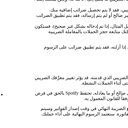
يبي، فقد لا يتم تحصيل ضرائب إضافية منك.
ير صالح أو لم يتم إرساله، فقد يتم تطبيق الضرائب
بيل المثال، إذا تم إدخاله بشكل غير صحيح)، فستكون
نك متابعة حجز الحملات بالمعاملة الضريبية
إذا أزلته، فقد يتم تطبيق ضرائب على الرسوم
لضريبي الذي قدمته. قد يؤثر تغيير معرِّفك الضريبي
ى أثناء الحملات النشطة.
وفي حالة عدم تقديمك لرقم تعريف ضريبي صالح أو ما يعادله، تحتفظ Spotify بالحق في فرض
اً للقانون المعمول به.
 الضريبة النهائي في وقت إصدار الفواتير وسيتم
ورة. ستعتمد الرسوم النهائية على أداء حملتك.