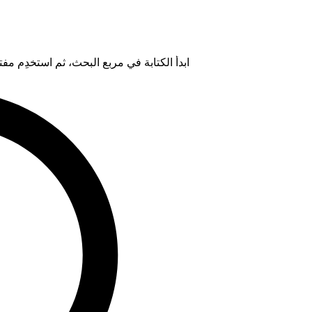
ابدأ الكتابة في مربع البحث، ثم استخدِم مفتاح "Tab" لتحديد خيار من ال