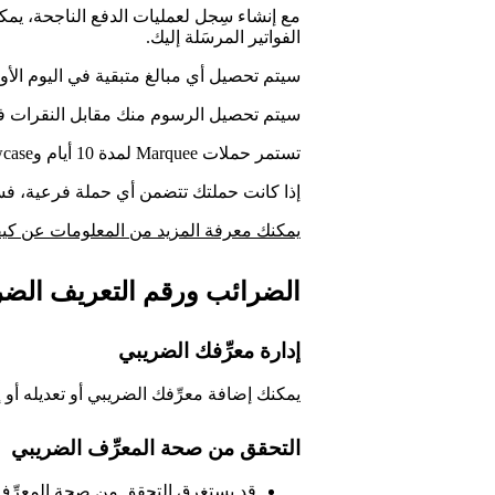
مع إنشاء سِجل لعمليات الدفع الناجحة، يمكن
الفواتير المرسَلة إليك.
سيتم تحصيل أي مبالغ متبقية في اليوم الأو
سيتم تحصيل الرسوم منك مقابل النقرات فقط
تستمر حملات Marquee لمدة 10 أيام وShowcase لمدة 14 يوماً — أو حتى تنفد ميزانيتك.
إذا كانت حملتك تتضمن أي حملة فرعية، فس
يمكنك معرفة المزيد من المعلومات عن كيف
الضرائب ورقم التعريف الضر
إدارة معرِّفك الضريبي
يمكنك إضافة معرِّفك الضريبي أو تعديله أو 
التحقق من صحة المعرِّف الضريبي