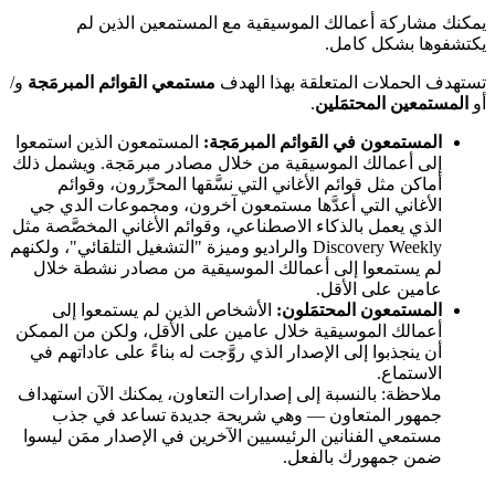
يمكنك مشاركة أعمالك الموسيقية مع المستمعين الذين لم
يكتشفوها بشكل كامل.
تستهدف الحملات المتعلقة بهذا الهدف
مستمعي القوائم المبرمَجة
و/
أو
المستمعين المحتمَلين
.
المستمعون في القوائم المبرمَجة:
المستمعون الذين استمعوا
إلى أعمالك الموسيقية من خلال مصادر مبرمَجة. ويشمل ذلك
أماكن مثل قوائم الأغاني التي نسَّقها المحرِّرون، وقوائم
الأغاني التي أعدَّها مستمعون آخرون، ومجموعات الدي جي
الذي يعمل بالذكاء الاصطناعي، وقوائم الأغاني المخصَّصة مثل
Discovery Weekly والراديو وميزة "التشغيل التلقائي"، ولكنهم
لم يستمعوا إلى أعمالك الموسيقية من مصادر نشطة خلال
عامين على الأقل.
المستمعون المحتمَلون:
الأشخاص الذين لم يستمعوا إلى
أعمالك الموسيقية خلال عامين على الأقل، ولكن من الممكن
أن ينجذبوا إلى الإصدار الذي روَّجت له بناءً على عاداتهم في
الاستماع.
ملاحظة: بالنسبة إلى إصدارات التعاون، يمكنك الآن استهداف
جمهور المتعاون — وهي شريحة جديدة تساعد في جذب
مستمعي الفنانين الرئيسيين الآخرين في الإصدار ممَن ليسوا
ضمن جمهورك بالفعل.