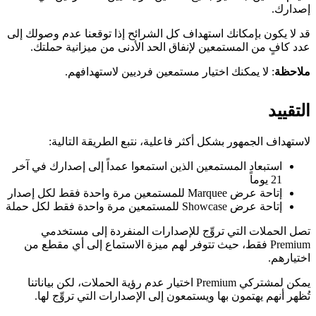
إصدارك.
قد لا يكون بإمكانك استهداف كل الشرائح إذا توقعنا عدم وصولك إلى
عدد كافٍ من المستمعين لإنفاق الحد الأدنى من ميزانية حملتك.
ملاحظة
: لا يمكنك اختيار مستمعين فرديين لاستهدافهم.
التقييد
لاستهداف الجمهور بشكل أكثر فاعلية، نتبع الطريقة التالية:
استبعاد المستمعين الذين استمعوا عمداً إلى إصدارك في آخر
21 يوماً
إتاحة عرض Marquee للمستمعين مرة واحدة فقط لكل إصدار
إتاحة عرض Showcase للمستمعين مرة واحدة فقط لكل حملة
تصل الحملات التي تروِّج للإصدارات المنفردة إلى مستخدمي
Premium فقط، حيث تتوفر لهم ميزة الاستماع إلى أي مقطع من
اختيارهم.
يمكن لمشتركي Premium اختيار عدم رؤية الحملات، لكن بياناتنا
تُظهر أنهم يهتمون بها ويستمعون إلى الإصدارات التي تروِّج لها.