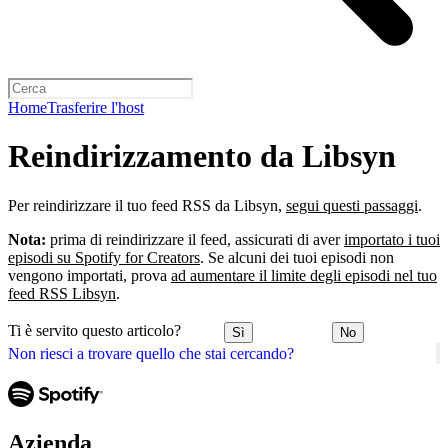
Home
Trasferire l'host
Reindirizzamento da Libsyn
Per reindirizzare il tuo feed RSS da Libsyn,
segui questi passaggi
.
Nota:
prima di reindirizzare il feed, assicurati di aver
importato i tuoi
episodi su Spotify for Creators
. Se alcuni dei tuoi episodi non
vengono importati, prova
ad aumentare il limite degli episodi nel tuo
feed RSS Libsyn
.
Ti è servito questo articolo?
Sì
No
Non riesci a trovare quello che stai cercando?
Azienda