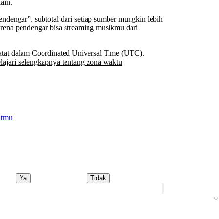
ain.
endengar”, subtotal dari setiap sumber mungkin lebih
karena pendengar bisa streaming musikmu dari
dicatat dalam Coordinated Universal Time (UTC).
lajari selengkapnya tentang zona waktu
utmu
Ya
Tidak