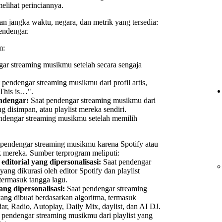
elihat perinciannya.
an jangka waktu, negara, dan metrik yang tersedia:
endengar.
m:
ar streaming musikmu setelah secara sengaja
 pendengar streaming musikmu dari profil artis,
"This is…".
endengar:
Saat pendengar streaming musikmu dari
 disimpan, atau playlist mereka sendiri.
ndengar streaming musikmu setelah memilih
 pendengar streaming musikmu karena Spotify atau
 mereka. Sumber terprogram meliputi:
t editorial yang dipersonalisasi:
Saat pendengar
yang dikurasi oleh editor Spotify dan playlist
 termasuk tangga lagu.
ang dipersonalisasi:
Saat pendengar streaming
yang dibuat berdasarkan algoritma, termasuk
r, Radio, Autoplay, Daily Mix, daylist, dan AI DJ.
 pendengar streaming musikmu dari playlist yang