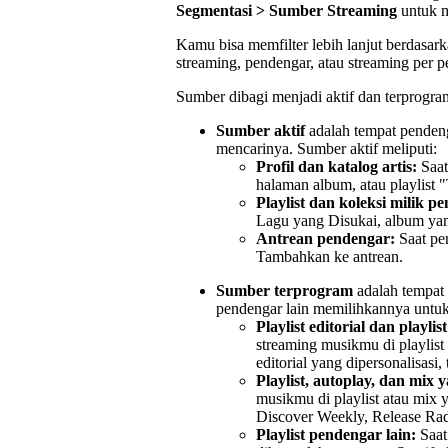
Segmentasi > Sumber Streaming
untuk m
Kamu bisa memfilter lebih lanjut berdasark
streaming, pendengar, atau streaming per p
Sumber dibagi menjadi aktif dan terprogra
Sumber aktif
adalah tempat pendeng
mencarinya. Sumber aktif meliputi:
Profil dan katalog artis:
Saat
halaman album, atau playlist 
Playlist dan koleksi milik p
Lagu yang Disukai, album yang
Antrean pendengar:
Saat pe
Tambahkan ke antrean.
Sumber terprogram
adalah tempat
pendengar lain memilihkannya untuk
Playlist editorial dan playlis
streaming musikmu di playlist 
editorial yang dipersonalisasi,
Playlist, autoplay, dan mix y
musikmu di playlist atau mix 
Discover Weekly, Release Rada
Playlist pendengar lain:
Saat