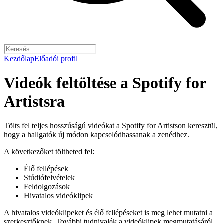
Kezdőlap
Előadói profil
Videók feltöltése a Spotify for
Artistsra
Tölts fel teljes hosszúságú videókat a Spotify for Artistson keresztül,
hogy a hallgatók új módon kapcsolódhassanak a zenédhez.
A következőket töltheted fel:
Élő fellépések
Stúdiófelvételek
Feldolgozások
Hivatalos videóklipek
A hivatalos videóklipeket és élő fellépéseket is meg lehet mutatni a
szerkesztőknek.
További tudnivalók a videóklipek megmutatásáról
.