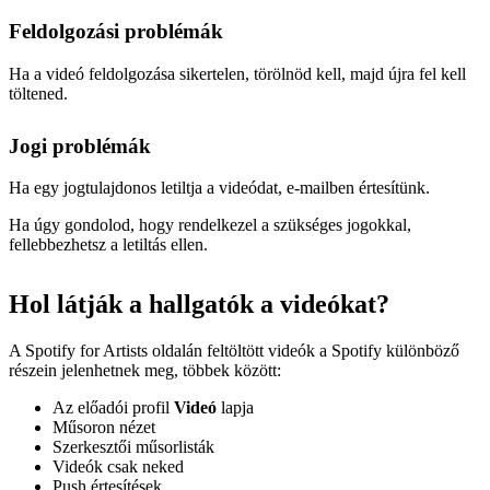
Feldolgozási problémák
Ha a videó feldolgozása sikertelen, törölnöd kell, majd újra fel kell
töltened.
Jogi problémák
Ha egy jogtulajdonos letiltja a videódat, e-mailben értesítünk.
Ha úgy gondolod, hogy rendelkezel a szükséges jogokkal,
fellebbezhetsz a letiltás ellen.
Hol látják a hallgatók a videókat?
A Spotify for Artists oldalán feltöltött videók a Spotify különböző
részein jelenhetnek meg, többek között:
Az előadói profil
Videó
lapja
Műsoron nézet
Szerkesztői műsorlisták
Videók csak neked
Push értesítések