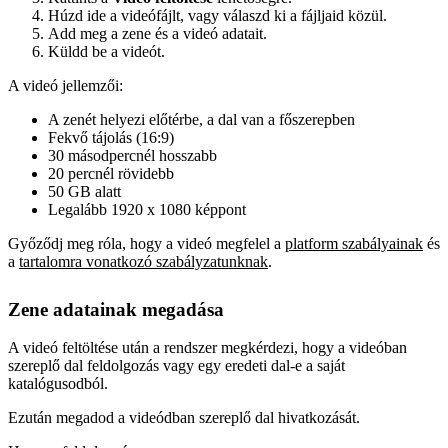
Húzd ide a videófájlt, vagy válaszd ki a fájljaid közül.
Add meg a zene és a videó adatait.
Küldd be a videót.
A videó jellemzői:
A zenét helyezi előtérbe, a dal van a főszerepben
Fekvő tájolás (16:9)
30 másodpercnél hosszabb
20 percnél rövidebb
50 GB alatt
Legalább 1920 x 1080 képpont
Győződj meg róla, hogy a videó megfelel a
platform szabályainak
és
a
tartalomra vonatkozó szabályzatunknak
.
Zene adatainak megadása
A videó feltöltése után a rendszer megkérdezi, hogy a videóban
szereplő dal feldolgozás vagy egy eredeti dal-e a saját
katalógusodból.
Ezután megadod a videódban szereplő dal hivatkozását.