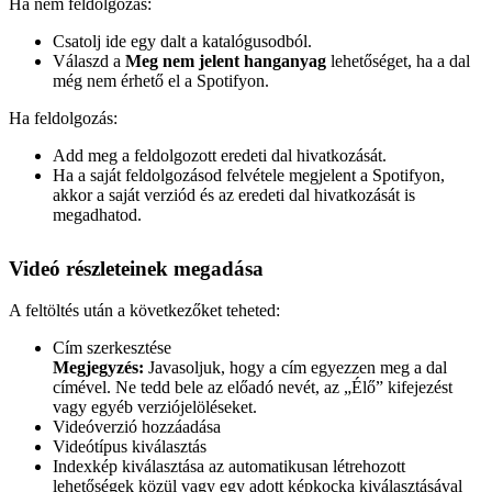
Ha nem feldolgozás:
Csatolj ide egy dalt a katalógusodból.
Válaszd a
Meg nem jelent hanganyag
lehetőséget, ha a dal
még nem érhető el a Spotifyon.
Ha feldolgozás:
Add meg a feldolgozott eredeti dal hivatkozását.
Ha a saját feldolgozásod felvétele megjelent a Spotifyon,
akkor a saját verziód és az eredeti dal hivatkozását is
megadhatod.
Videó részleteinek megadása
A feltöltés után a következőket teheted:
Cím szerkesztése
Megjegyzés:
Javasoljuk, hogy a cím egyezzen meg a dal
címével. Ne tedd bele az előadó nevét, az „Élő” kifejezést
vagy egyéb verziójelöléseket.
Videóverzió hozzáadása
Videótípus kiválasztás
Indexkép kiválasztása az automatikusan létrehozott
lehetőségek közül vagy egy adott képkocka kiválasztásával