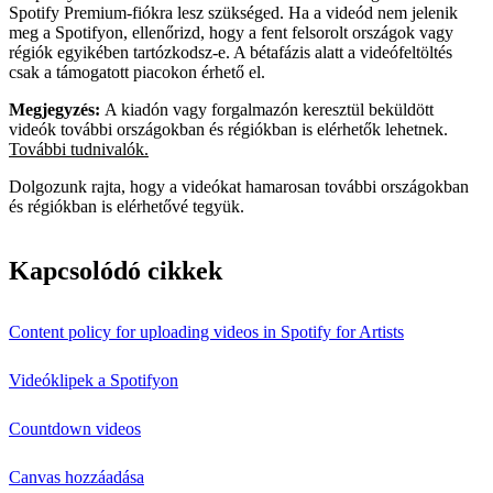
Spotify Premium-fiókra lesz szükséged. Ha a videód nem jelenik
meg a Spotifyon, ellenőrizd, hogy a fent felsorolt országok vagy
régiók egyikében tartózkodsz-e. A bétafázis alatt a videófeltöltés
csak a támogatott piacokon érhető el.
Megjegyzés:
A kiadón vagy forgalmazón keresztül beküldött
videók további országokban és régiókban is elérhetők lehetnek.
További tudnivalók.
Dolgozunk rajta, hogy a videókat hamarosan további országokban
és régiókban is elérhetővé tegyük.
Kapcsolódó cikkek
Content policy for uploading videos in Spotify for Artists
Videóklipek a Spotifyon
Countdown videos
Canvas hozzáadása