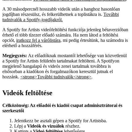
A 30 másodpercnél hosszabb videók után a hanghoz hasonlóan
jogdíjban részesülsz, és felkerülhetnek a toplistákra is.
További
tudnivalók a Spotify-jogdíjakról.
A Spotify for Artists videófeltöltési funkciója jelenleg bétaverzióban
érhető el több tízezer előadó számára. Ha nem látod a feltöltési
opciót,
iratkozz fel a várólistára
, mi pedig értesítünk, ha számodra is
elérhető a hozzáférés.
Megjegyzés:
Az előadóknak mostantól lehetősége van közvetlenül
a Spotify for Artists felületén tartalmakat feltölteni. A Spotifyon
megjelenő hangalapú és videós zenei tartalmak továbbra is
elsősorban a kiadókon és forgalmazókon keresztül jutnak el
hozzánk.
<strong>További tudnivalók</strong>
.
Videók feltöltése
Célközönség: Az előadói és kiadói csapat adminisztrátorai és
szerkesztői
Jelentkezz be asztali gépen a Spotify for Artistsba.
Lépj a
Videók és vizuálok
részhez.
Kattints a
Videó feltöltése
lehetőségre.