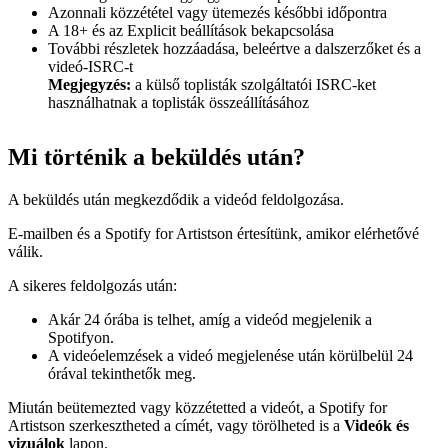
Azonnali közzététel vagy ütemezés későbbi időpontra
A 18+ és az Explicit beállítások bekapcsolása
További részletek hozzáadása, beleértve a dalszerzőket és a
videó-ISRC-t
Megjegyzés:
a külső toplisták szolgáltatói ISRC-ket
használhatnak a toplisták összeállításához
Mi történik a beküldés után?
A beküldés után megkezdődik a videód feldolgozása.
E-mailben és a Spotify for Artistson értesítünk, amikor elérhetővé
válik.
A sikeres feldolgozás után:
Akár 24 órába is telhet, amíg a videód megjelenik a
Spotifyon.
A videóelemzések a videó megjelenése után körülbelül 24
órával tekinthetők meg.
Miután beütemezted vagy közzétetted a videót, a Spotify for
Artistson szerkesztheted a címét, vagy törölheted is a
Videók és
vizuálok
lapon.