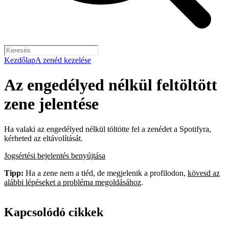
Kezdőlap
A zenéd kezelése
Az engedélyed nélkül feltöltött
zene jelentése
Ha valaki az engedélyed nélkül töltötte fel a zenédet a Spotifyra,
kérheted az eltávolítását.
Jogsértési bejelentés benyújtása
Tipp:
Ha a zene nem a tiéd, de megjelenik a profilodon,
kövesd az
alábbi lépéseket a probléma megoldásához
.
Kapcsolódó cikkek