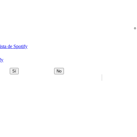
ista de Spotify
fy
Sí
No