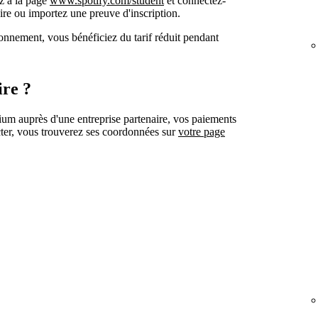
ez à la page
www.spotify.com/student
et connectez-
aire ou importez une preuve d'inscription.
nnement, vous bénéficiez du tarif réduit pendant
ire ?
um auprès d'une entreprise partenaire, vos paiements
acter, vous trouverez ses coordonnées sur
votre page