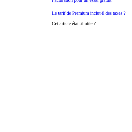
Facturation pour un essai gratuit
Le tarif de Premium inclut-il des taxes ?
Cet article était-il utile ?