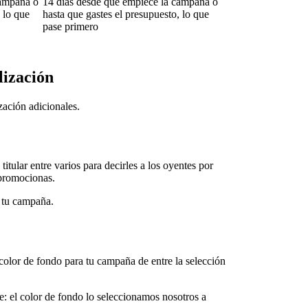
campaña o
14 días desde que empiece la campaña o
 lo que
hasta que gastes el presupuesto, lo que
pase primero
lización
ación adicionales.
itular entre varios para decirles a los oyentes por
 promocionas.
e tu campaña.
olor de fondo para tu campaña de entre la selección
: el color de fondo lo seleccionamos nosotros a