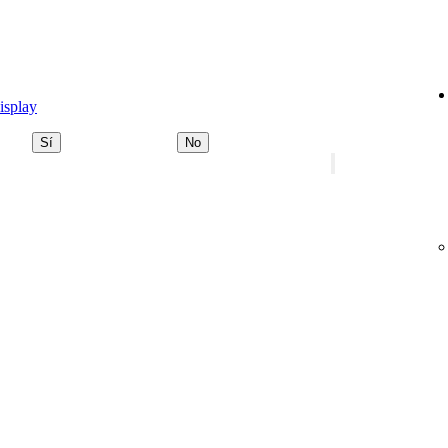
isplay
Sí
No