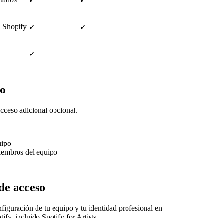
✓
✓
e Shopify
✓
✓
✓
po
acceso adicional opcional.
uipo
miembros del equipo
de acceso
nfiguración de tu equipo y tu identidad profesional en
ify, incluido Spotify for Artists.