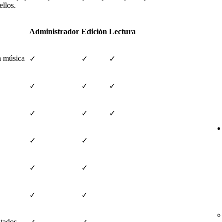
ellos.
Administrador
Edición
Lectura
la música
✓
✓
✓
✓
✓
✓
✓
✓
✓
✓
✓
✓
✓
✓
✓
ltados