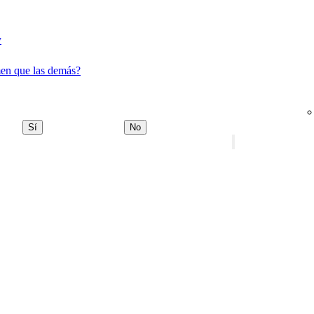
y
en que las demás?
Sí
No