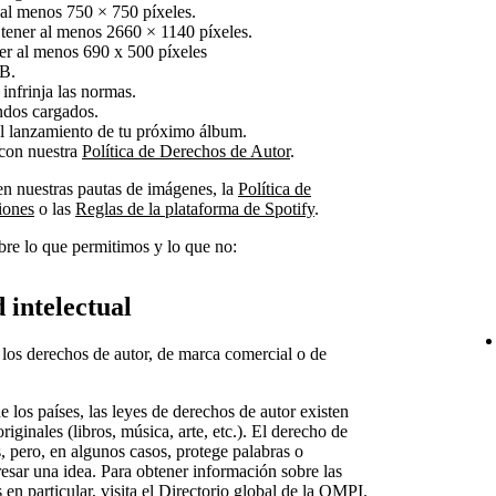
 al menos 750 × 750 píxeles.
tener al menos 2660 × 1140 píxeles.
ner al menos 690 x 500 píxeles
MB.
infrinja las normas.
ndos cargados.
l lanzamiento de tu próximo álbum.
con nuestra
Política de Derechos de Autor
.
en nuestras pautas de imágenes, la
Política de
iones
o las
Reglas de la plataforma de Spotify
.
re lo que permitimos y lo que no:
 intelectual
los derechos de autor, de marca comercial o de
 los países, las leyes de derechos de autor existen
riginales (libros, música, arte, etc.). El derecho de
s, pero, en algunos casos, protege palabras o
esar una idea. Para obtener información sobre las
 en particular,
visita el Directorio global de la OMPI
.