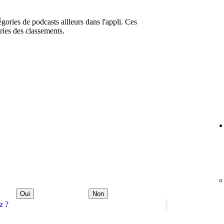
égories de podcasts ailleurs dans l'appli. Ces
ries des classements.
Oui
Non
z ?