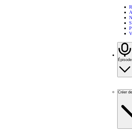
R
A
N
S
P
V
Épisode
Créer d