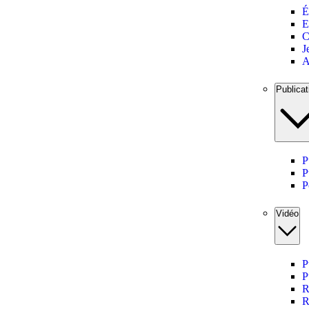
É
E
C
J
A
Publicat
P
P
P
Vidéo
P
P
R
R