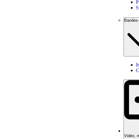
P
S
Bandes
I
C
Vidéo, m