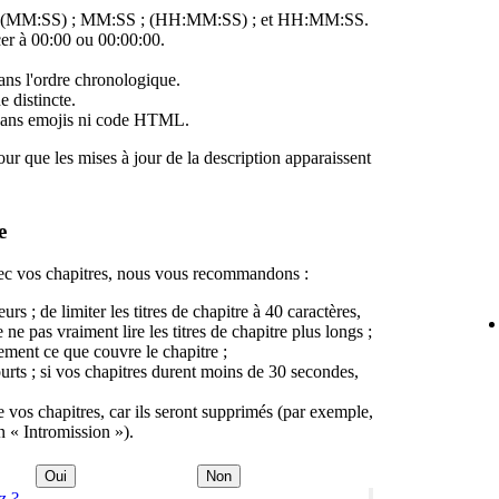
s : (MM:SS) ; MM:SS ; (HH:MM:SS) ; et HH:MM:SS.
er à 00:00 ou 00:00:00.
ans l'ordre chronologique.
 distincte.
t, sans emojis ni code HTML.
ur que les mises à jour de la description apparaissent
e
vec vos chapitres, nous vous recommandons :
urs ; de limiter les titres de chapitre à 40 caractères,
 ne pas vraiment lire les titres de chapitre plus longs ;
irement ce que couvre le chapitre ;
ourts ; si vos chapitres durent moins de 30 secondes,
e vos chapitres, car ils seront supprimés (par exemple,
n « Intromission »).
Oui
Non
z ?