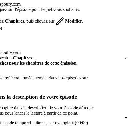
.spotify.com
.
quez sur l'épisode pour lequel vous souhaitez
hez
Chapitres
, puis cliquez sur
Modifier
.
re
.
.spotify.com
.
 section
Chapitres
.
hes pour les chapitres de cette émission
.
 se reflétera immédiatement dans vos épisodes sur
s la description de votre épisode
 chapitre dans la description de votre épisode afin que
s pour lancer la lecture à partir de ce point.
t « code temporel + titre », par exemple « (00:00)