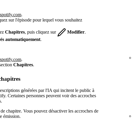
.spotify.com
.
quez sur l'épisode pour lequel vous souhaitez
hez
Chapitres
, puis cliquez sur
Modifier
.
rés automatiquement
.
.spotify.com
.
 section
Chapitres
.
chapitres
scriptions générées par l'IA qui incitent le public à
ify. Certaines personnes peuvent voir des accroches
s.
de chapitre. Vous pouvez désactiver les accroches de
re émission.