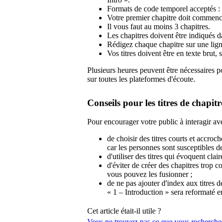
Formats de code temporel accepté
Votre premier chapitre doit commenc
Il vous faut au moins 3 chapitres.
Les chapitres doivent être indiqués d
Rédigez chaque chapitre sur une ligne
Vos titres doivent être en texte bru
Plusieurs heures peuvent être nécessaires po
sur toutes les plateformes d'écoute.
Conseils pour les titres de chapitr
Pour encourager votre public à interagir a
de choisir des titres courts et accroche
car les personnes sont susceptibles de
d'utiliser des titres qui évoquent cla
d'éviter de créer des chapitres trop c
vous pouvez les fusionner ;
de ne pas ajouter d'index aux titres d
« 1 – Introduction » sera reformaté e
Cet article était-il utile ?
Vous ne trouvez pas ce que vous recherche