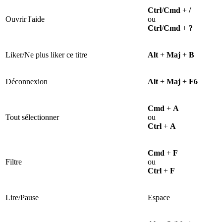
Ctrl
/
Cmd
+
/
Ouvrir l'aide
ou
Ctrl
/
Cmd
+
?
Liker/Ne plus liker ce titre
Alt
+
Maj
+
B
Déconnexion
Alt
+
Maj
+
F6
Cmd
+
A
Tout sélectionner
ou
Ctrl
+
A
Cmd
+
F
Filtre
ou
Ctrl
+
F
Lire/Pause
Espace